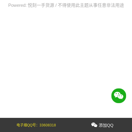
Powered:
悦刻一手货源
/
不得使用此主题从事任意非法用途
添加QQ
电子烟QQ号：
33608318